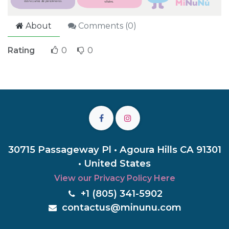
About
Comments (
0
)
Rating
0
0
30715 Passageway Pl • Agoura Hills CA 91301
• United States
View our Privacy Policy Here
+1 (805) 3
41-5902
c
ontactus@minunu.com