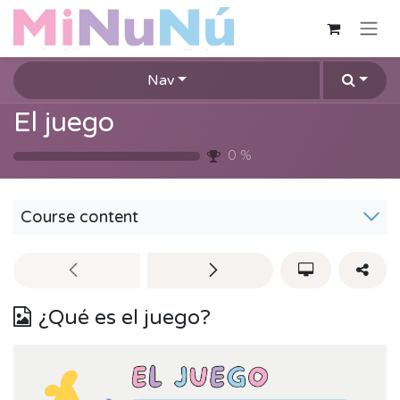
Skip to Content
Nav
El juego
0
%
Course content
¿Qué es el juego?