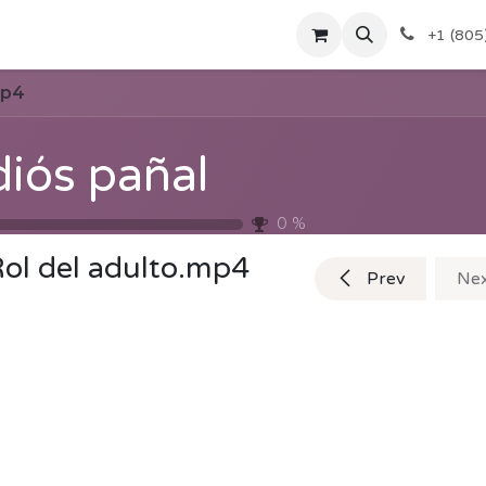
 for Families
MiNuNu for Business
MiNuNu for Nannie
+1 (805
mp4
iós pañal
0
%
ol del adulto.mp4
Prev
Ne