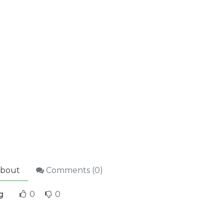
bout
Comments (
0
)
g
0
0